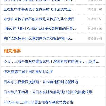
玉在椟中求善价钗于奁内待时飞什么意思玉在椟中求善价钗于奁内待时飞的意思是什么
阅读量：67
末伏在立秋后热不热末伏是立秋后的几个庚日
阅读量：55
L舱位在飞机什么部位飞机座位是随机的还是可以自己选
阅读量：90
网络语双标是什么意思网络语双标是指什么意思
阅读量：48
相关推荐
今天，上海全市防空警报试鸣！演练科普有序进行，人防意识“声入人心”
伊利获第五届中国质量奖提名奖
日本东京夜景浪漫指南：从经典地标到隐秘胜地
日本和菓子物语：从日本宫廷御膳到现代创新的甜蜜传承
2025年9月上海市非营业性客车额度拍卖公告