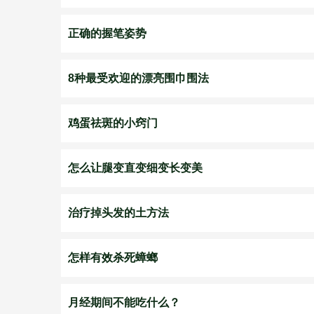
正确的握笔姿势
8种最受欢迎的漂亮围巾围法
鸡蛋祛斑的小窍门
怎么让腿变直变细变长变美
治疗掉头发的土方法
怎样有效杀死蟑螂
月经期间不能吃什么？