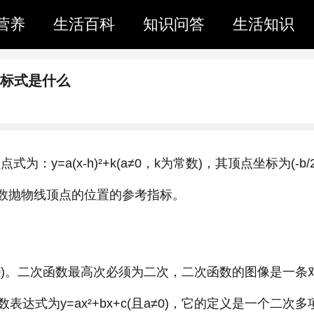
营养
生活百科
知识问答
生活知识
坐标式是什么
式为：y=a(x-h)²+k(a≠0，k为常数)，其顶点坐标为(-b/2
二次函数抛物线顶点的位置的参考指标。
(a≠0)。二次函数最高次必须为二次，二次函数的图像是一条
达式为y=ax²+bx+c(且a≠0)，它的定义是一个二次多