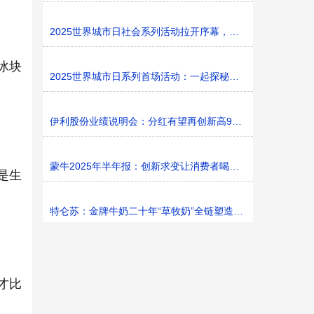
2025世界城市日社会系列活动拉开序幕，探寻社区花园里的
冰块
2025世界城市日系列首场活动：一起探秘家门口的“魔法花园
伊利股份业绩说明会：分红有望再创新高9%利润率目标不变
蒙牛2025年半年报：创新求变让消费者喝上奶、喝好奶、喝
是生
特仑苏：金牌牛奶二十年“草牧奶”全链塑造有机新矩阵
才比