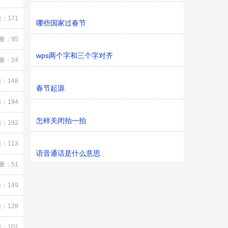
：171
哪些国家过春节
量：95
wps两个字和三个字对齐
量：24
：148
春节起源
：194
怎样关闭拍一拍
：192
：113
语音通话是什么意思
量：51
：149
：128
：102