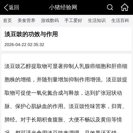
小猪经验网
返回
首页
美食营养
游戏数码
手工爱好
生活知识
生活百科
淡豆豉的功效与作用
2026-04-22 02:35:32
淡豆豉乙醇提取物可显著抑制人乳腺癌细胞和肝癌细
胞株的增殖，并随剂量增加抑制作用增强。淡豆豉提
取物可促使一氧化氮合成与释放，达到扩张冠状动
脉、保护心肌缺血的作用。淡豆豉性味苦寒，归胃、
肺经。对于长期积食腹胀、大便不畅以及黄疸等情