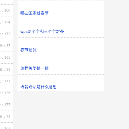
：100
哪些国家过春节
：134
wps两个字和三个字对齐
：172
量：87
春节起源
：165
怎样关闭拍一拍
量：99
：117
语音通话是什么意思
：126
：177
量：79
：167