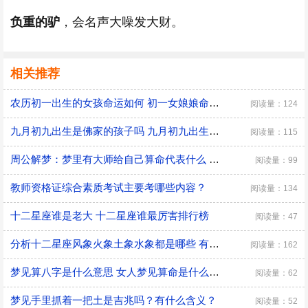
负重的驴
，会名声大噪发大财。
相关推荐
农历初一出生的女孩命运如何 初一女娘娘命什么意思
阅读量：124
九月初九出生是佛家的孩子吗 九月初九出生有什么说法
阅读量：115
周公解梦：梦里有大师给自己算命代表什么 是好兆头吗？
阅读量：99
教师资格证综合素质考试主要考哪些内容？
阅读量：134
十二星座谁是老大 十二星座谁最厉害排行榜
阅读量：47
分析十二星座风象火象土象水象都是哪些 有什么优缺点
阅读量：162
梦见算八字是什么意思 女人梦见算命是什么预兆
阅读量：62
梦见手里抓着一把土是吉兆吗？有什么含义？
阅读量：52