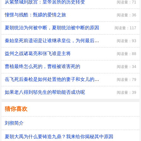
从紫禁城到故宫：皇帝居所的历史转变
阅读量：71
憧憬与残酷：甄嬛的爱情之旅
阅读量：36
夏朝统治为何被中断，夏朝统治被中断的原因
阅读量：117
秦始皇死前遗诏是让谁继承皇位，为何最后是胡亥继位
阅读量：93
益州之战诸葛亮和张飞谁是主将
阅读量：88
曹植最终怎么死的，曹植被谁害死的
阅读量：34
​岳飞死后秦桧是如何处置他的妻子和女儿的，秦桧怎么处置岳飞家人的
阅读量：79
如果老八得到邬先生的帮助能否成功呢
阅读量：39
猜你喜欢
刘彻简介
夏朝大禹为什么要铸造九鼎？我来给你揭秘其中原因