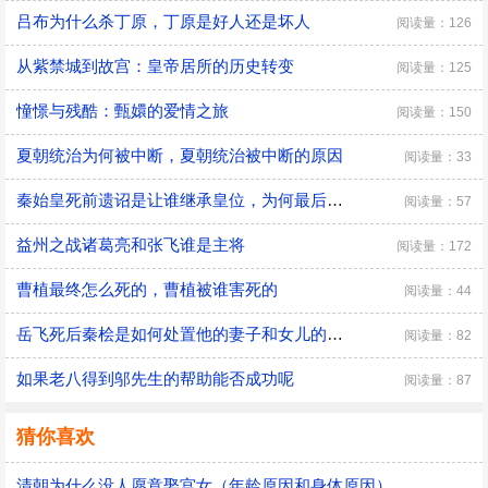
吕布为什么杀丁原，丁原是好人还是坏人
阅读量：126
从紫禁城到故宫：皇帝居所的历史转变
阅读量：125
憧憬与残酷：甄嬛的爱情之旅
阅读量：150
夏朝统治为何被中断，夏朝统治被中断的原因
阅读量：33
秦始皇死前遗诏是让谁继承皇位，为何最后是胡亥继位
阅读量：57
益州之战诸葛亮和张飞谁是主将
阅读量：172
曹植最终怎么死的，曹植被谁害死的
阅读量：44
​岳飞死后秦桧是如何处置他的妻子和女儿的，秦桧怎么处置岳飞家人的
阅读量：82
如果老八得到邬先生的帮助能否成功呢
阅读量：87
猜你喜欢
清朝为什么没人愿意娶宫女（年龄原因和身体原因）