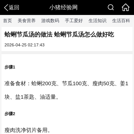
小猪经验网
返回
首页
美食营养
游戏数码
手工爱好
生活知识
生活百科
蛤蜊节瓜汤的做法 蛤蜊节瓜汤怎么做好吃
2026-04-25 02:17:43
步骤1
准备食材：蛤蜊200克、节瓜100克、瘦肉50克、姜1
块、盐1茶匙、油适量。
步骤2
瘦肉洗净切片备用。