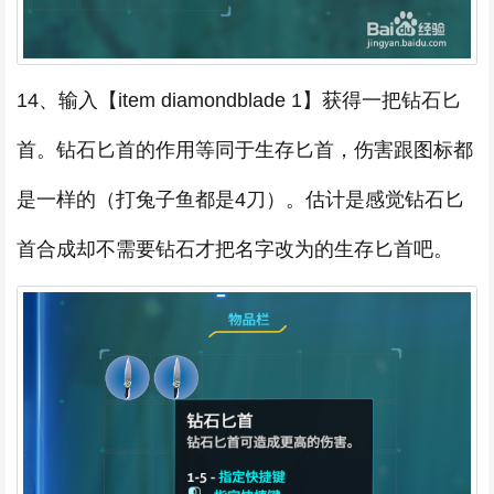
14、输入【item diamondblade 1】获得一把钻石匕
首。钻石匕首的作用等同于生存匕首，伤害跟图标都
是一样的（打兔子鱼都是4刀）。估计是感觉钻石匕
首合成却不需要钻石才把名字改为的生存匕首吧。