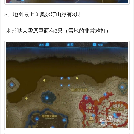
3、地图最上面奥尔汀山脉有3只
塔邦哒大雪原里面有3只（雪地的非常难打）