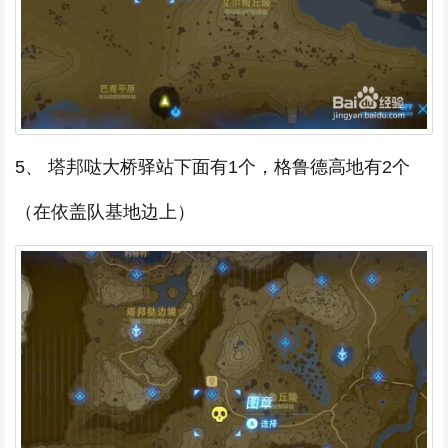
5、 塔邦哒大桥驿站下面有1个，格鲁德高地有2个
（在依盖队基地边上）