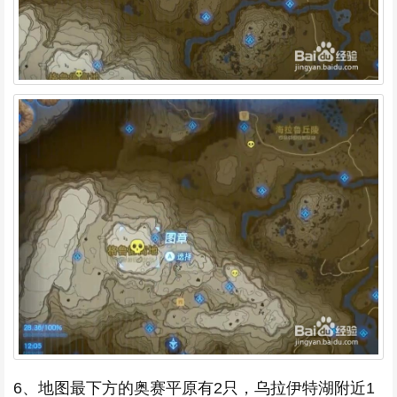
6、地图最下方的奥赛平原有2只，乌拉伊特湖附近1