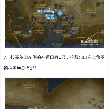
7、拉聂尔山左侧的神道口有1只，拉聂尔山右上角罗
德拉姆半岛有1只