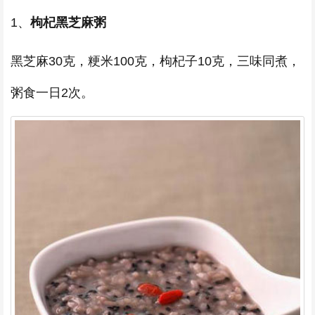
1、
枸杞黑芝麻粥
黑芝麻30克，粳米100克，枸杞子10克，三味同煮，
粥食一日2次。