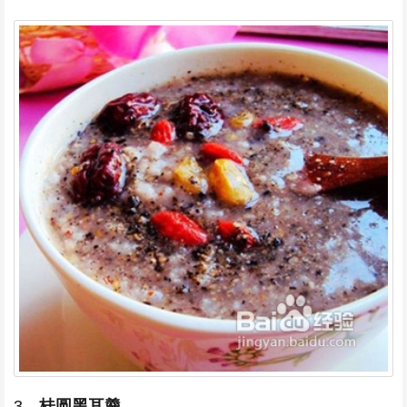
3、
桂圆黑耳羹