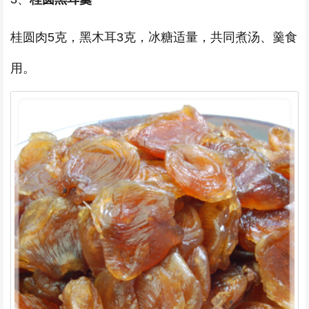
桂圆肉5克，黑木耳3克，冰糖适量，共同煮汤、羹食
用。