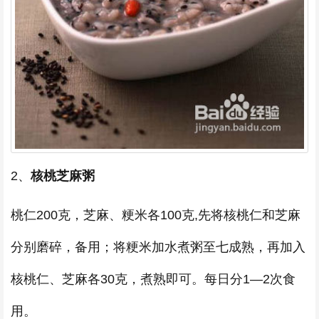
2、
核桃芝麻粥
桃仁200克，芝麻、粳米各100克,先将核桃仁和芝麻
分别磨碎，备用；将粳米加水煮粥至七成熟，再加入
核桃仁、芝麻各30克，煮熟即可。每日分1―2次食
用。