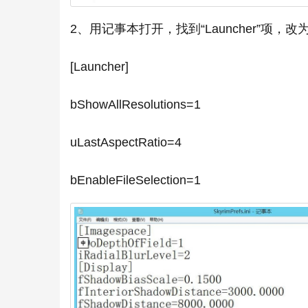
2、用记事本打开，找到“Launcher”项，
[Launcher]
bShowAllResolutions=1
uLastAspectRatio=4
bEnableFileSelection=1